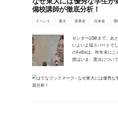
なぜ東大には優秀な学生が
備校講師が徹底分析！
イベント
東大
世界史
日本史
受
センター試験まで、あ
いよいよ猛スパートで
のFeBeは、昨年末に
授はいま、憲法につい