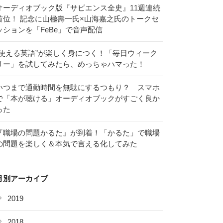
オーディオブック版『サピエンス全史』11週連続
首位！ 記念に山極壽一氏×山海嘉之氏のトークセ
ッションを「FeBe」で音声配信
“使える英語”が楽しく身につく！「毎日ウィーク
リー」を試してみたら、めっちゃハマった！
いつまで通勤時間を無駄にするつもり？ スマホ
で「本が聴ける」オーディオブックがすごく良か
った
『職場の問題かるた』が到着！「かるた」で職場
の問題を楽しく＆本気で言える化してみた
月別アーカイブ
2019
2018