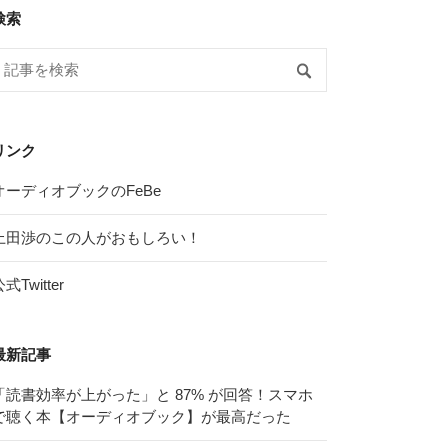
検索
リンク
オーディオブックのFeBe
上田渉のこの人がおもしろい！
式Twitter
最新記事
「読書効率が上がった」と 87% が回答！スマホ
で聴く本【オーディオブック】が最高だった