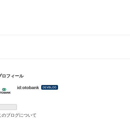
プロフィール
id:otobank
はてな
ブログ
for
DevBlo
g
このブログについて